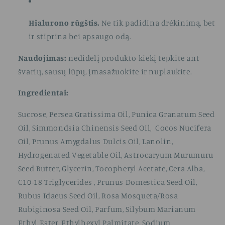
Hialurono rūgštis.
Ne tik padidina drėkinimą, bet
ir stiprina bei apsaugo odą.
Naudojimas:
nedidelį produkto kiekį tepkite ant
švarių, sausų lūpų, įmasažuokite ir nuplaukite.
Ingredientai:
Sucrose, Persea Gratissima Oil, Punica Granatum Seed
Oil, Simmondsia Chinensis Seed Oil, Cocos Nucifera
Oil, Prunus Amygdalus Dulcis Oil, Lanolin,
Hydrogenated Vegetable Oil, Astrocaryum Murumuru
Seed Butter, Glycerin, Tocopheryl Acetate, Cera Alba,
C10-18 Triglycerides , Prunus Domestica Seed Oil,
Rubus Idaeus Seed Oil, Rosa Mosqueta/Rosa
Rubiginosa Seed Oil, Parfum, Silybum Marianum
Ethyl Ester, Ethylhexyl Palmitate, Sodium