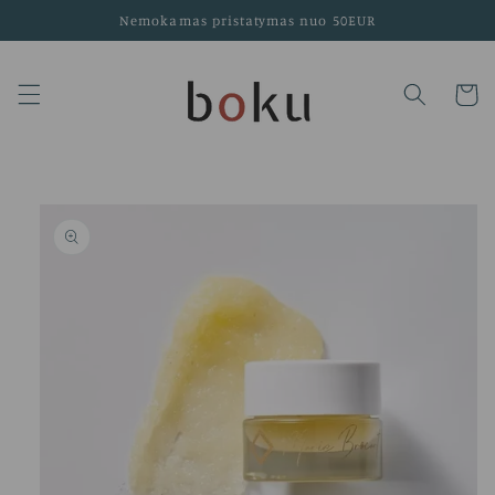
Eiti į
Nemokamas pristatymas nuo 50EUR
turinį
Krepšeli
Pereiti prie
informacijos
apie gaminį