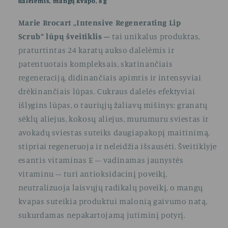
dalelėmis, mangų kvapo, 8 g
Marie Brocart „Intensive Regenerating Lip
Scrub“
lūpų šveitiklis –
tai unikalus produktas,
praturtintas 24 karatų aukso dalelėmis ir
patentuotais kompleksais, skatinančiais
regeneraciją, didinančiais apimtis ir intensyviai
drėkinančiais lūpas. Cukraus dalelės efektyviai
išlygins lūpas, o tauriųjų žaliavų mišinys: granatų
sėklų aliejus, kokosų aliejus, murumuru sviestas ir
avokadų sviestas suteiks daugiapakopį maitinimą,
stipriai regeneruoja ir neleidžia išsausėti. Šveitiklyje
esantis vitaminas E – vadinamas jaunystės
vitaminu – turi antioksidacinį poveikį,
neutralizuoja laisvųjų radikalų poveikį, o mangų
kvapas suteikia produktui malonią gaivumo natą,
sukurdamas nepakartojamą jutiminį potyrį.