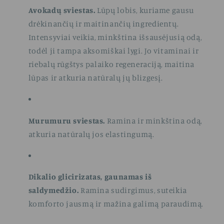
Avokadų sviestas.
Lūpų lobis, kuriame gausu
drėkinančių ir maitinančių ingredientų.
Intensyviai veikia, minkština išsausėjusią odą,
todėl ji tampa aksomiškai lygi. Jo vitaminai ir
riebalų rūgštys palaiko regeneraciją, maitina
lūpas ir atkuria natūralų jų blizgesį.
Murumuru sviestas.
Ramina ir minkština odą,
atkuria natūralų jos elastingumą.
Dikalio glicirizatas, gaunamas iš
saldymedžio.
Ramina sudirgimus, suteikia
komforto jausmą ir mažina galimą paraudimą.