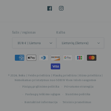
„Facebook“
„Instagram“
Šalis / regionas
Kalba
EUR € | Lietuva
Lietuvių (lietuva)
Mokėjimo
būdai
© 2026,
Boku | Veido priežiūra | Plaukų priežiūra | Kūno priežiūra |
Nemokamas pristatymas nuo 50EUR
Visos teisės saugomos
Pinigų grąžinimo politika
Privatumo strategija
Paslaugų teikimo sąlygos
Siuntimo politika
Kontaktinė informacija
Teisinis pranešimas