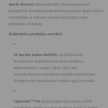
Marie Brocart
lūpų šveitiklis yra nepaprastas
kruopščiai atrinktų ingredientų mišinys, kuris veikia
sinergiškai ir sukuria visapusišką lūpų odos
priežiūros formulę.
Išskirtinės produkto savybės:
24 karatų aukso dalelės
yra išskirtinis
kosmetinis ingredientas, kuris drėkina,
regeneruoja ir saugo lūpas. Dėl savo
antioksidacinio poveikio suteikia papildomo
blizgesio bei pasirūpina sveika lūpų išvaizda.
Lipolami™ ER
,
kurio pagrindą sudaro 100%
natūralūs, skysti ir sausi esteriai, gauti iš pieno