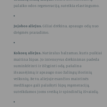
palaiko odos regeneraciją, suteikia elastingumo.
Jojobos aliejus.
Giliai drėkina, apsaugo odą nuo
drėgmės praradimo.
Kokosų aliejus.
Natūralus balzamas, kuris puikiai
maitina lūpas. Jo intensyvus drėkinimas padeda
suminkštinti ir išlyginti odą, pašalina
išsausėjimą ir apsaugo nuo žalingų išorinių
veiksnių. Be to, aliejuje esančios maistinės
medžiagos gali palaikyti lūpų regeneraciją,
suteikdamos joms sveiką ir spindinčią išvaizdą.