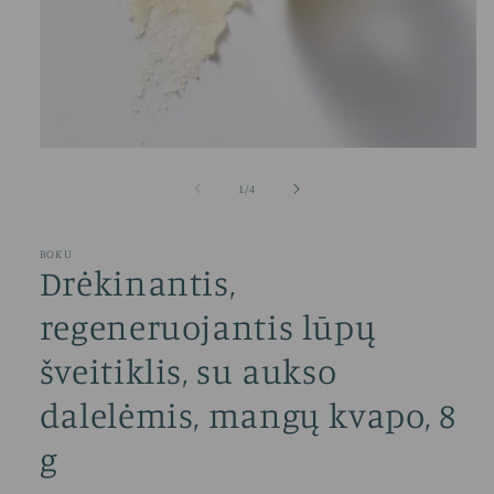
Atidaryti
mediją
1
iš
1
/
4
modaliniame
lange
BOKU
Drėkinantis,
regeneruojantis lūpų
šveitiklis, su aukso
dalelėmis, mangų kvapo, 8
g