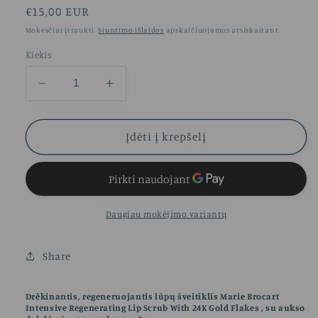
Įprasta
€15,00 EUR
kaina
Mokesčiai įtraukti.
Siuntimo išlaidos
apskaičiuojamos atsiskaitant.
Kiekis
Sumažinti
Padidinti
Drėkinantis,
Drėkinantis,
regeneruojantis
regeneruojantis
lūpų
lūpų
Įdėti į krepšelį
šveitiklis,
šveitiklis,
su
su
aukso
aukso
dalelėmis,
dalelėmis,
mangų
mangų
Daugiau mokėjimo variantų
kvapo,
kvapo,
8
8
Share
g
g
kiekį
kiekį
Drėkinantis, regeneruojantis lūpų šveitiklis Marie Brocart
Intensive Regenerating Lip Scrub With 24K Gold Flakes , su aukso